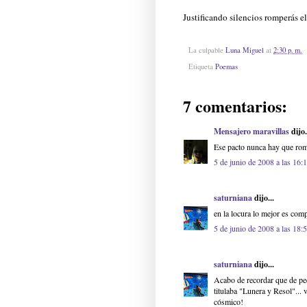
Justificando silencios romperás el
La culpable
Luna Miguel
at
2:30 p. m.
Etiqueta
Poemas
7 comentarios:
Mensajero maravillas
dijo.
Ese pacto nunca hay que romp
5 de junio de 2008 a las 16:
saturniana
dijo...
en la locura lo mejor es comp
5 de junio de 2008 a las 18:
saturniana
dijo...
Acabo de recordar que de peq
titulaba "Lunera y Resol"...
cósmico!