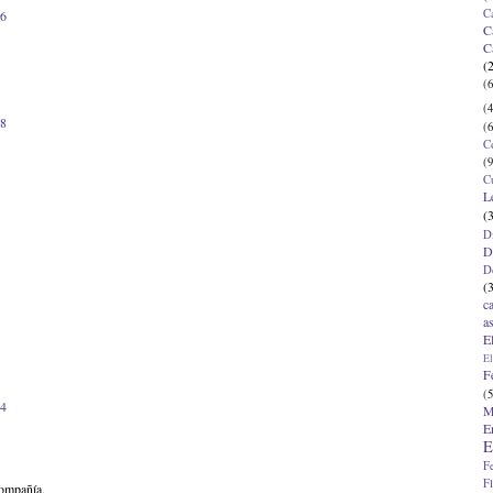
C
06
C
C
(
(6
(4
58
(6
C
(9
C
L
(
D
D
D
(
c
a
E
El
F
(5
34
M
E
E
F
F
compañía.