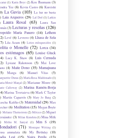
Ken Baumann
(3)
caraz
(1)
Karin Boye
(2)
endra Yee
(8)
Kevin Castro
(6)
Kureishi
La Gavia
(103)
0)
La luz no basta
Laia Arqueros
(29)
)
Lal Ded
(1)
Larkin
Laura Rosal
(63)
Laura San
)
Lecturas y reseñas
(126)
omán
(3)
eopoldo María Panero
(14)
Lethem
12)
Lhasa de Sela
Levé
(6)
Levrero
(4)
17)
Lila Azam
(4)
Lirios enloquecidos
(1)
olita o Monelle
(72)
Lorca
(34)
os estómagos
(65)
Louise Gluck
14)
Luis Cernuda
Lucy K. Shaw
(8)
12)
Lysiane Rakotoson
(5)
Mai Love
Maite Dono
(35)
Mamajuana
hoto
(4)
15)
Manga
(6)
Manuel Vilas
(5)
rguerite Duras
(2)
María Rosa Maldonado
(1)
Marianne Moore
(4)
ria-Mercè Marçal
(2)
Marina Ramón-Borja
arie Calloway
(2)
14)
Marina Tsvetaieva
(6)
Mark C Taylor
)
Martín Caparrós
(3)
Mary Jo Bang
(2)
Maternidad
(29)
ascha Kaléko
(3)
Max
Meditation
(15)
lecher
(6)
Megan Boyle
)
Miguel
Melanie Thernstrom
(2)
México
(2)
ernández
(3)
Mina Milk
Milan Kundera
(1)
Mm S
(19)
)
Mithu M. Sanyal
(1)
ondadori
(71)
Monique Witting
(1)
usa ammalata
(6)
My Birthday
(10)
adia Leal
(15)
Naira Perdu
(13)