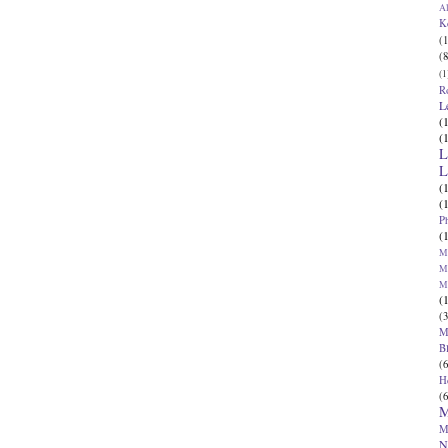
Al
K
(1
(8
(1
R
L
(
(
L
L
(
(
P
(
Ma
Ma
M
(
(3
M
B
(6
H
(6
M
M
N