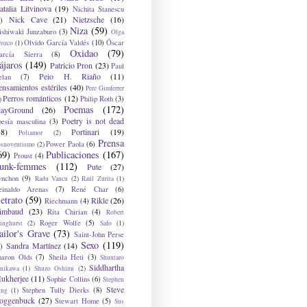
atalia Litvinova
(19)
Nichita Stanescu
Nick Cave
(21)
Nietzsche
(16)
)
Niza
(59)
ishiwaki Junzaburo
(3)
Olga
Olvido García Valdés
(10)
Óscar
rozco
(1)
Oxidao
(79)
arcía Sierra
(8)
ájaros
(149)
Patricio Pron
(23)
Paul
Peio H. Riaño
(11)
elan
(7)
ensamientos estériles
(40)
Pere Gimferrer
Perros románticos
(12)
Philip Roth
(3)
)
Poemas
(172)
layGround
(26)
Poetry is not dead
oesía masculina
(3)
38)
Portinari
(19)
Poliamor
(2)
Prensa
Power Paola
(6)
osnoventismo
(2)
69)
Publicaciones
(167)
Proust
(4)
unk-femmes
(112)
Pute
(27)
ynchon
(9)
Radu Vancu
(2)
Raúl Zurita
(1)
einaldo Arenas
(7)
René Char
(6)
etrato
(59)
Rikle
(26)
Riechmann
(4)
imbaud
(23)
Rita Chirian
(4)
Robert
Roger Wolfe
(5)
inghurst
(2)
Safo
(1)
ailor's Grave
(73)
Saint-John Perse
Sexo
(119)
Sandra Martínez
(14)
)
haron Olds
(7)
Sheila Heti
(3)
Shuntaro
Siddhartha
anikawa
(1)
Shuzo Oshimi
(2)
ukherjee
(11)
Sophie Collins
(6)
Stephen
Steve
Stephen Tully Dierks
(8)
ing
(1)
oggenbuck
(27)
Stewart Home
(5)
Sus