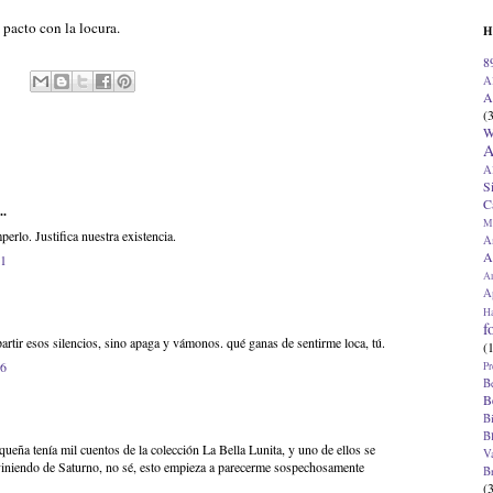
 pacto con la locura.
H
8
A
A
(
W
A
A
S
C
..
M
erlo. Justifica nuestra existencia.
A
A
11
A
Ap
H
f
artir esos silencios, sino apaga y vámonos. qué ganas de sentirme loca, tú.
(
56
Pr
B
B
B
B
ueña tenía mil cuentos de la colección La Bella Lunita, y uno de ellos se
V
 viniendo de Saturno, no sé, esto empieza a parecerme sospechosamente
B
(