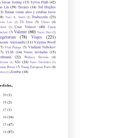
Susan Sontag
(13)
Sylvia Plath
(42)
)
ao Lin
(39)
Tavares
(14)
Ted Hughes
33)
Tenían veinte años y estaban locos
48)
Traducción
(23)
Tracy K. Smith
(2)
TS Eliot
(5)
Ulises
(4)
risha Low
(2)
Unai Velasco
(40)
Upton
mbral
(2)
Valente
(60)
nclair
(7)
Vanity Dust
(2)
egetarian
(78)
Viajes
(221)
icente Aleixandre
(11)
Virginia Woolf
27)
Vladimir Nabokov
Vlad Pojoga
(5)
17)
VLM
(14)
Voces invitadas
(15)
ollmann
(22)
Wallace Stevens
(4)
XIo
(24)
hitman
(1)
Yanis Varoufakis
(1)
nnis Ritsos
(7)
Young European Poets
(6)
Zombie
(18)
drou
(1)
e dicho...
20
(1)
►
19
(2)
►
17
(1)
►
16
(16)
►
15
(47)
►
14
(87)
►