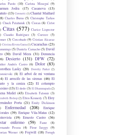
arlos Pardo
(10)
Carlota Moseguí
(9)
armen Jodra
(17)
Casanova
(13)
atulo
(13)
Chantal Maillard
Ceronetti
(1)
28)
Charles Burns
(5)
Christophe Tarkos
)
Chuck Palahniuk
(3)
Cioran
(8)
Cirlot
Citas
(577)
)
Clarice Lispector
)
Claudio Rodríguez
(3)
Coetzee
(5)
omer
(3)
Corcobado
(9)
Cristian Alcaraz
Cucarachas
(23)
)
Cristina Rivera Garza
(1)
David
ummings
(5)
Daniela Camacho
(5)
eo
(30)
David Meza
(31)
Denuncia
Desierto
(131)
DFW
(72)
36)
Dolor
(83)
idier Andrés Castro
(6)
orothea Lasky
(20)
Dorothy Parker
(2)
El arbol de mi ventana
ostoievski
(8)
34)
El arrecife de las sirenas
(46)
El
anto y la ceniza
(22)
El columpio
sesino
(13)
El dedo
(3)
El Dhammapada
(2)
lena Medel
(43)
Elisabeth Falomir
(3)
Eloy
Ellen Kennedy
(7)
izabeth Bishop
(2)
ernández Porta
(21)
Emily Dickinson
Enfermedad
(208)
Enrique
)
orales
(39)
Enrique Vila-Matas
(12)
ntrevista
(19)
Ernesto Castro
(36)
star enfermo
(59)
Fante
(8)
ernando Pessoa
(4)
Fleur Jaeggy
(9)
Fogwill
(18)
lorian Werner
(4)
Forugh