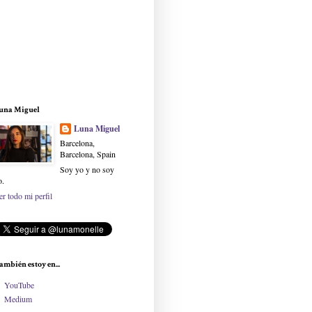
una Miguel
Luna Miguel
Barcelona,
Barcelona, Spain
Soy yo y no soy
o.
er todo mi perfil
ambién estoy en...
YouTube
Medium