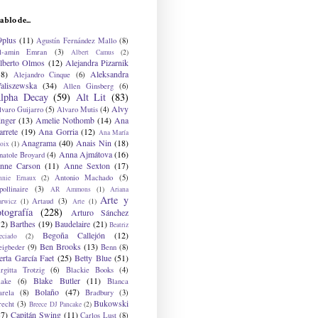
ablo de...
9plus
(11)
Agustín Fernández Mallo
(8)
l-amin Emran
(3)
Albert Camus
(2)
lberto Olmos
(12)
Alejandra Pizarnik
38)
Aleksandra
Alejandro Cinque
(6)
aliszewska
(34)
Allen Ginsberg
(6)
lpha Decay
(59)
Alt Lit
(83)
Alvy
lvaro Guijarro
(5)
Alvaro Mutis
(4)
inger
(13)
Amelie Nothomb
(14)
Ana
arrete
(19)
Ana Gorria
(12)
Ana María
Anagrama
(40)
Anais Nin
(18)
oix
(1)
Anna Ajmátova
(16)
natole Broyard
(4)
nne Carson
(11)
Anne Sexton
(17)
Antonio Machado
(5)
nnie Ernaux
(2)
ollinaire
(3)
AR Ammons
(1)
Ariana
Arte y
Artaud
(3)
arwicz
(1)
Arte
(1)
otografía
(228)
Arturo Sánchez
12)
Barthes
(19)
Baudelaire
(21)
Beatriz
Begoña Callejón
(12)
eciado
(2)
Ben Brooks
(13)
eigbeder
(9)
Benn
(8)
erta García Faet
(25)
Betty Blue
(51)
irgitta Trotzig
(6)
Blackie Books
(4)
Blake Butler
(11)
lake
(6)
Blanca
Bolaño
(47)
arela
(8)
Bradbury
(3)
Bukowski
recht
(3)
Breece DJ Pancake
(2)
37)
Capitán Swing
(11)
Carlos Lust
(8)