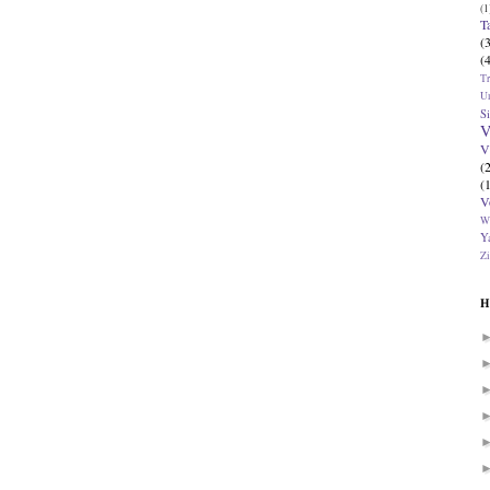
(1
T
(
(
T
U
Si
V
V
(
(
V
W
Ya
Zi
H