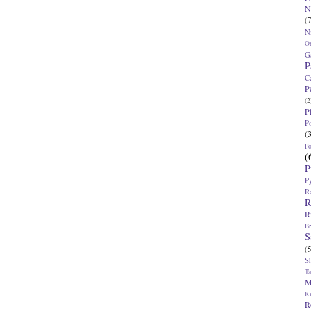
N
(7
N
O
G
P
C
P
(2
P
P
(
P
(
P
P
R
R
R
Br
S
(5
S
T
M
K
R