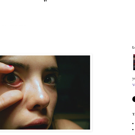
L
y
V
T