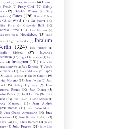
arrojzad
(3)
Françoise Sagan
(4)
Franzen
Fresy Cool
(39)
Gabby
)
Fresán
(9)
ess
(12)
Gabriela Wiener
(9)
Gary
Gatos
(126)
nyder
(8)
Gertrud Kolmar
Ghost World
(14)
Gil Padrol
(10)
)
Gioconda Belli
(10)
illian Flynn
(2)
onzalo Torné
(13)
Henri Michaux
(2)
Houellebecq
(13)
lda Doolittle
(1)
Hugo
Ibrahim
Iago Fernández
(3)
aus
(1)
erlin
(324)
Idea Vilariño
(1)
nfinita tristeza
(37)
Ingeborg
achmann
(13)
Inger Christensen
(4)
Inio
Instagram
(151)
sano
(4)
Irene Vilar
Jacob
Jack Kerouac
(8)
)
Isla Correyero
(2)
teinberg
(11)
Japón
Janet Malcolm
(1)
12)
Javier Calvo
(19)
Jaques Roubaud
(1)
avier Moreno
(14)
Jean Forton
(3)
Jean
enet
(5)
Jesús
Jeffrey Eugenides
(2)
armona Robles
(10)
Joan Didion
(5)
Jordi
ordan DeBor
(5)
Jordi Carrión
(9)
oce
(23)
Jordi Soler
(1)
Jorie Graham
(1)
oyce Mansour
(13)
Juan Andrés
arcía Román
(11)
Juan Carlos Mestre
Juan
0)
Juan Gracia Armendáriz
(10)
uerrero
(11)
Juan Ramón Jiménez
(3)
uanma Gil
(10)
Julián Herbert
(4)
Julieta
Julio Fuertes
(31)
alero
(4)
Julio Mas