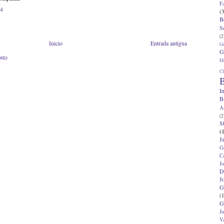
F
04
(3
B
S
(2
Inicio
Entrada antigua
G
G
om)
Hi
Cl
B
I
B
A
(2
S
(
J
G
C
J
D
J
G
(1
G
J
V