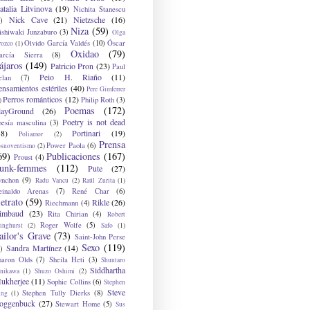
atalia Litvinova
(19)
Nichita Stanescu
Nick Cave
(21)
Nietzsche
(16)
)
Niza
(59)
ishiwaki Junzaburo
(3)
Olga
Olvido García Valdés
(10)
Óscar
rozco
(1)
Oxidao
(79)
arcía Sierra
(8)
ájaros
(149)
Patricio Pron
(23)
Paul
Peio H. Riaño
(11)
elan
(7)
ensamientos estériles
(40)
Pere Gimferrer
Perros románticos
(12)
Philip Roth
(3)
)
Poemas
(172)
layGround
(26)
Poetry is not dead
oesía masculina
(3)
38)
Portinari
(19)
Poliamor
(2)
Prensa
Power Paola
(6)
osnoventismo
(2)
69)
Publicaciones
(167)
Proust
(4)
unk-femmes
(112)
Pute
(27)
ynchon
(9)
Radu Vancu
(2)
Raúl Zurita
(1)
einaldo Arenas
(7)
René Char
(6)
etrato
(59)
Rikle
(26)
Riechmann
(4)
imbaud
(23)
Rita Chirian
(4)
Robert
Roger Wolfe
(5)
inghurst
(2)
Safo
(1)
ailor's Grave
(73)
Saint-John Perse
Sexo
(119)
Sandra Martínez
(14)
)
haron Olds
(7)
Sheila Heti
(3)
Shuntaro
Siddhartha
anikawa
(1)
Shuzo Oshimi
(2)
ukherjee
(11)
Sophie Collins
(6)
Stephen
Steve
Stephen Tully Dierks
(8)
ing
(1)
oggenbuck
(27)
Stewart Home
(5)
Sus