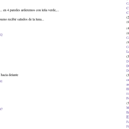
C
C
... en 4 paredes arderemos con leña verde,...
C
(
eno recibir saludos de la luna...
(6
(4
(6
52
C
(9
C
L
(
D
D
D
 hacia delante
(
c
41
a
E
El
F
(5
M
47
E
E
F
F