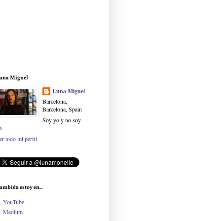
una Miguel
Luna Miguel
Barcelona,
Barcelona, Spain
Soy yo y no soy
o.
er todo mi perfil
ambién estoy en...
YouTube
Medium