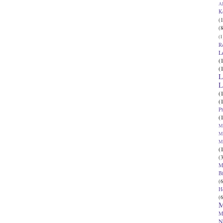
Al
K
(1
(8
(1
R
L
(
(
L
L
(
(
P
(
Ma
Ma
M
(
(3
M
B
(6
H
(6
M
M
N