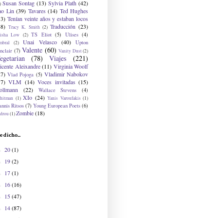
Susan Sontag
(13)
Sylvia Plath
(42)
)
ao Lin
(39)
Tavares
(14)
Ted Hughes
33)
Tenían veinte años y estaban locos
48)
Traducción
(23)
Tracy K. Smith
(2)
TS Eliot
(5)
Ulises
(4)
risha Low
(2)
Unai Velasco
(40)
Upton
mbral
(2)
Valente
(60)
nclair
(7)
Vanity Dust
(2)
egetarian
(78)
Viajes
(221)
icente Aleixandre
(11)
Virginia Woolf
27)
Vladimir Nabokov
Vlad Pojoga
(5)
17)
VLM
(14)
Voces invitadas
(15)
ollmann
(22)
Wallace Stevens
(4)
XIo
(24)
hitman
(1)
Yanis Varoufakis
(1)
nnis Ritsos
(7)
Young European Poets
(6)
Zombie
(18)
drou
(1)
e dicho...
20
(1)
►
19
(2)
►
17
(1)
►
16
(16)
►
15
(47)
►
14
(87)
►