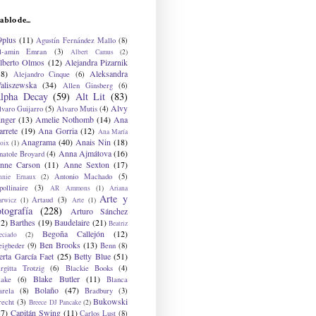
ablo de...
9plus
(11)
Agustín Fernández Mallo
(8)
l-amin Emran
(3)
Albert Camus
(2)
lberto Olmos
(12)
Alejandra Pizarnik
38)
Aleksandra
Alejandro Cinque
(6)
aliszewska
(34)
Allen Ginsberg
(6)
lpha Decay
(59)
Alt Lit
(83)
Alvy
lvaro Guijarro
(5)
Alvaro Mutis
(4)
inger
(13)
Amelie Nothomb
(14)
Ana
arrete
(19)
Ana Gorria
(12)
Ana María
Anagrama
(40)
Anais Nin
(18)
oix
(1)
Anna Ajmátova
(16)
natole Broyard
(4)
nne Carson
(11)
Anne Sexton
(17)
Antonio Machado
(5)
nnie Ernaux
(2)
ollinaire
(3)
AR Ammons
(1)
Ariana
Arte y
Artaud
(3)
arwicz
(1)
Arte
(1)
otografía
(228)
Arturo Sánchez
12)
Barthes
(19)
Baudelaire
(21)
Beatriz
Begoña Callejón
(12)
eciado
(2)
Ben Brooks
(13)
eigbeder
(9)
Benn
(8)
erta García Faet
(25)
Betty Blue
(51)
irgitta Trotzig
(6)
Blackie Books
(4)
Blake Butler
(11)
lake
(6)
Blanca
Bolaño
(47)
arela
(8)
Bradbury
(3)
Bukowski
recht
(3)
Breece DJ Pancake
(2)
37)
Capitán Swing
(11)
Carlos Lust
(8)