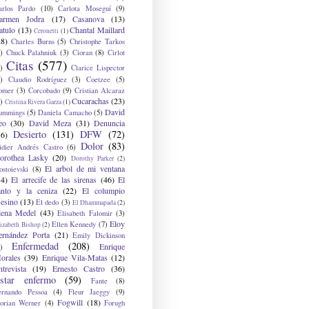
arlos Pardo
(10)
Carlota Moseguí
(9)
armen Jodra
(17)
Casanova
(13)
atulo
(13)
Chantal Maillard
Ceronetti
(1)
28)
Charles Burns
(5)
Christophe Tarkos
)
Chuck Palahniuk
(3)
Cioran
(8)
Cirlot
Citas
(577)
)
Clarice Lispector
)
Claudio Rodríguez
(3)
Coetzee
(5)
omer
(3)
Corcobado
(9)
Cristian Alcaraz
Cucarachas
(23)
)
Cristina Rivera Garza
(1)
David
ummings
(5)
Daniela Camacho
(5)
eo
(30)
David Meza
(31)
Denuncia
Desierto
(131)
DFW
(72)
36)
Dolor
(83)
idier Andrés Castro
(6)
orothea Lasky
(20)
Dorothy Parker
(2)
El arbol de mi ventana
ostoievski
(8)
34)
El arrecife de las sirenas
(46)
El
anto y la ceniza
(22)
El columpio
sesino
(13)
El dedo
(3)
El Dhammapada
(2)
lena Medel
(43)
Elisabeth Falomir
(3)
Eloy
Ellen Kennedy
(7)
izabeth Bishop
(2)
ernández Porta
(21)
Emily Dickinson
Enfermedad
(208)
Enrique
)
orales
(39)
Enrique Vila-Matas
(12)
ntrevista
(19)
Ernesto Castro
(36)
star enfermo
(59)
Fante
(8)
ernando Pessoa
(4)
Fleur Jaeggy
(9)
Fogwill
(18)
lorian Werner
(4)
Forugh