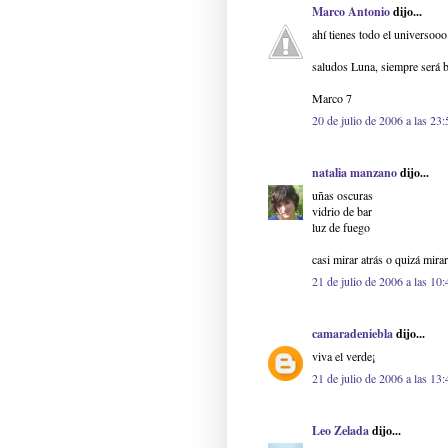
Marco Antonio
dijo...
ahí tienes todo el universooo
saludos Luna, siempre será bu
Marco 7
20 de julio de 2006 a las 23:
natalia manzano
dijo...
uñas oscuras
vidrio de bar
luz de fuego
casi mirar atrás o quizá mirar
21 de julio de 2006 a las 10:
camaradeniebla
dijo...
viva el verde¡
21 de julio de 2006 a las 13:
Leo Zelada
dijo...