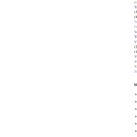
(1
T
(
(
T
U
Si
V
V
(
(
V
W
Ya
Zi
H