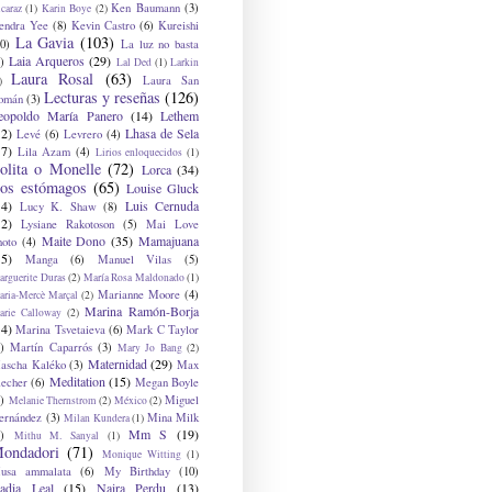
Ken Baumann
(3)
caraz
(1)
Karin Boye
(2)
endra Yee
(8)
Kevin Castro
(6)
Kureishi
La Gavia
(103)
0)
La luz no basta
Laia Arqueros
(29)
)
Lal Ded
(1)
Larkin
Laura Rosal
(63)
Laura San
)
Lecturas y reseñas
(126)
omán
(3)
eopoldo María Panero
(14)
Lethem
12)
Lhasa de Sela
Levé
(6)
Levrero
(4)
17)
Lila Azam
(4)
Lirios enloquecidos
(1)
olita o Monelle
(72)
Lorca
(34)
os estómagos
(65)
Louise Gluck
14)
Luis Cernuda
Lucy K. Shaw
(8)
12)
Lysiane Rakotoson
(5)
Mai Love
Maite Dono
(35)
Mamajuana
hoto
(4)
15)
Manga
(6)
Manuel Vilas
(5)
rguerite Duras
(2)
María Rosa Maldonado
(1)
Marianne Moore
(4)
ria-Mercè Marçal
(2)
Marina Ramón-Borja
arie Calloway
(2)
14)
Marina Tsvetaieva
(6)
Mark C Taylor
)
Martín Caparrós
(3)
Mary Jo Bang
(2)
Maternidad
(29)
ascha Kaléko
(3)
Max
Meditation
(15)
lecher
(6)
Megan Boyle
)
Miguel
Melanie Thernstrom
(2)
México
(2)
ernández
(3)
Mina Milk
Milan Kundera
(1)
Mm S
(19)
)
Mithu M. Sanyal
(1)
ondadori
(71)
Monique Witting
(1)
usa ammalata
(6)
My Birthday
(10)
adia Leal
(15)
Naira Perdu
(13)