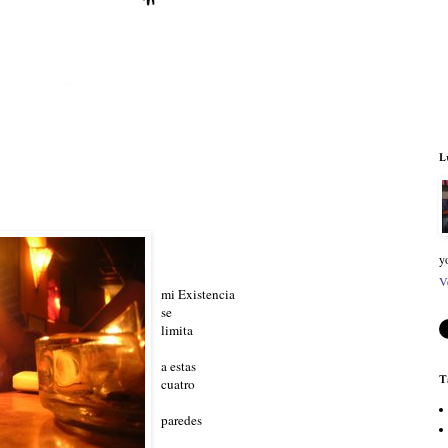
L
y
V
mi Existencia
se
limita
a estas
T
cuatro
paredes