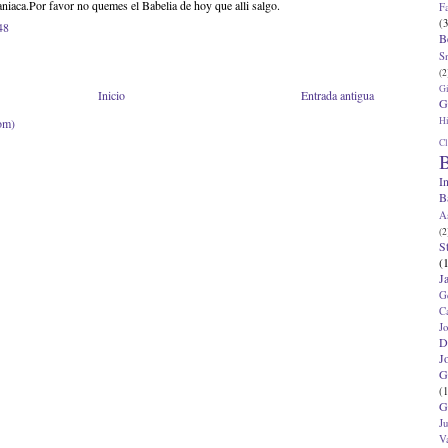
iaca.Por favor no quemes el Babelia de hoy que alli salgo.
F
(3
48
B
S
(2
G
Inicio
Entrada antigua
G
Hi
om)
Cl
B
I
B
A
(2
S
(
J
G
C
J
D
J
G
(1
G
J
V