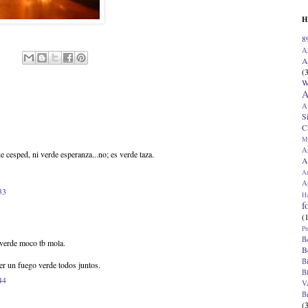
H
8
A
A
(
W
A
A
S
C
M
A
 cesped, ni verde esperanza...no; es verde taza.
A
A
Ap
33
H
f
(
Pr
B
 verde moco tb mola.
B
B
 un fuego verde todos juntos.
B
44
V
B
(