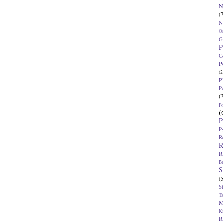
N
(7
N
O
G
P
C
P
(2
P
P
(
P
(
P
P
R
R
R
Br
S
(5
S
T
M
K
R