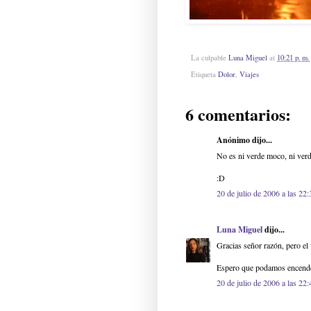
La culpable
Luna Miguel
at
10:21 p. m.
Etiqueta
Dolor
,
Viajes
6 comentarios:
Anónimo dijo...
No es ni verde moco, ni verde
:D
20 de julio de 2006 a las 22:
Luna Miguel
dijo...
Gracias señor razón, pero el
Espero que podamos encender
20 de julio de 2006 a las 22: