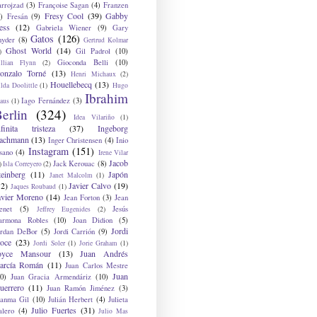
arrojzad
(3)
Françoise Sagan
(4)
Franzen
Fresy Cool
(39)
Gabby
)
Fresán
(9)
ess
(12)
Gabriela Wiener
(9)
Gary
Gatos
(126)
nyder
(8)
Gertrud Kolmar
Ghost World
(14)
Gil Padrol
(10)
)
Gioconda Belli
(10)
illian Flynn
(2)
onzalo Torné
(13)
Henri Michaux
(2)
Houellebecq
(13)
lda Doolittle
(1)
Hugo
Ibrahim
Iago Fernández
(3)
aus
(1)
erlin
(324)
Idea Vilariño
(1)
nfinita tristeza
(37)
Ingeborg
achmann
(13)
Inger Christensen
(4)
Inio
Instagram
(151)
sano
(4)
Irene Vilar
Jacob
Jack Kerouac
(8)
)
Isla Correyero
(2)
teinberg
(11)
Japón
Janet Malcolm
(1)
12)
Javier Calvo
(19)
Jaques Roubaud
(1)
avier Moreno
(14)
Jean Forton
(3)
Jean
enet
(5)
Jesús
Jeffrey Eugenides
(2)
armona Robles
(10)
Joan Didion
(5)
Jordi
ordan DeBor
(5)
Jordi Carrión
(9)
oce
(23)
Jordi Soler
(1)
Jorie Graham
(1)
oyce Mansour
(13)
Juan Andrés
arcía Román
(11)
Juan Carlos Mestre
Juan
0)
Juan Gracia Armendáriz
(10)
uerrero
(11)
Juan Ramón Jiménez
(3)
uanma Gil
(10)
Julián Herbert
(4)
Julieta
Julio Fuertes
(31)
alero
(4)
Julio Mas